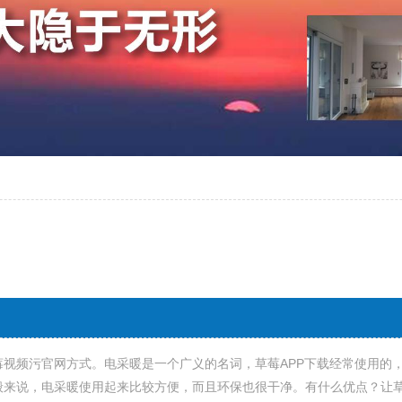
莓视频污官网方式。电采暖是一个广义的名词，草莓APP下载经常使用的
来说，电采暖使用起来比较方便，而且环保也很干净。有什么优点？让