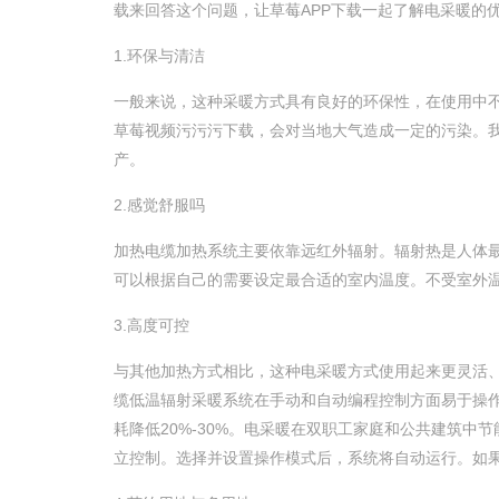
载来回答这个问题，让草莓APP下载一起了解电采暖的优点
1.环保与清洁
一般来说，这种采暖方式具有良好的环保性，在使用中不
草莓视频污污污下载，会对当地大气造成一定的污染。
产。
2.感觉舒服吗
加热电缆加热系统主要依靠远红外辐射。辐射热是人体最舒适的传
可以根据自己的需要设定最合适的室内温度。不受室外温
3.高度可控
与其他加热方式相比，这种电采暖方式使用起来更灵活、更方
缆低温辐射采暖系统在手动和自动编程控制方面易于操作，有
耗降低20%-30%。电采暖在双职工家庭和公共建筑中节能
立控制。选择并设置操作模式后，系统将自动运行