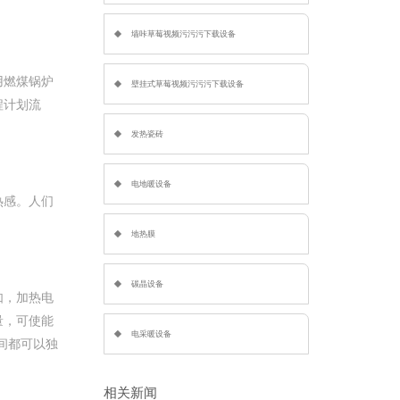
墙咔草莓视频污污污下载设备
果用燃煤锅炉
壁挂式草莓视频污污污下载设备
工程计划流
发热瓷砖
电地暖设备
。人们
地热膜
碳晶设备
，加热电
，可使能
电采暖设备
房间都可以独
相关新闻