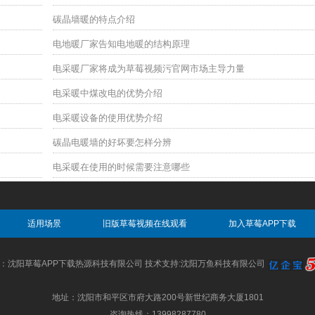
碳晶墙暖的特点介绍
电地暖厂家告知电地暖的结构原理
电采暖厂家将成为草莓视频污官网市场主导力量
电采暖中煤改电的优势介绍
电采暖设备的使用优势介绍
碳晶电暖墙的好坏要怎样分辨
电采暖在使用的时候需要注意哪些
适用场景
旧版草莓视频在线观看
加入草莓APP下载
：沈阳草莓APP下载热源科技有限公司 技术支持:沈阳万鱼科技有限公司
地址：沈阳市和平区市府大路200号新世纪商务大厦1801
咨询热线：13998287780