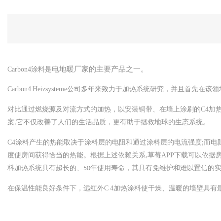
电地暖厂家的主要产品之一。
Carbon4涂料是
Carbon4 Heizsysteme
公司多年来致力于加热系统研究，并且首先在该领域
对比通过燃烧源及对流方式的加热，以安装铜带、在墙上涂刷的
C4
加热
案
它不仅改善了人们的生活品质，更有助于拯救地球的生态系统。
,
C4
涂料产生的热能取决于涂料层的电阻和通过涂料层的电流强度
而电
;
度使房间获得恰当的热能。根据上述依赖关系
草莓APP下载可以依据房
,
料加热系统具有超长的、
年使用寿命，其具有免维护和难以置信的
50
在保温性能良好条件下，远红外
C 4
加热涂料使干燥、温暖的墙壁具有最