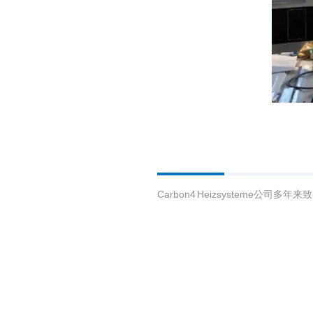
Carbon4 Heizsysteme公司多