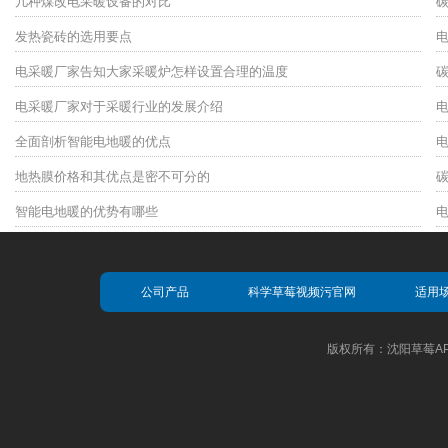
几种煤改电采暖设备的对比
发热瓷砖的选用要点
电采暖厂家告知大家采暖炉怎样设置合理的温度
电采暖厂家对于采暖行业的发展介绍
全面剖析智能电地暖的优点
地热膜价格和其优点是密不可分的
智能电地暖的优势有哪些
公司产品
科学草莓视频污官网
适用
版权所有：沈阳草